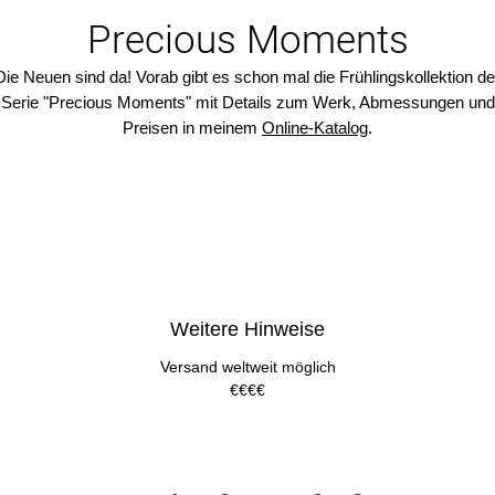
Precious Moments
Die Neuen sind da! Vorab gibt es schon mal die Frühlingskollektion de
Serie "Precious Moments" mit Details zum Werk, Abmessungen und
Preisen in meinem
Online-Katalog
.
Die informellen Gemälde aus der Serie "Precious Moments" zeichne
ch durch schwungvolle, gestische Pinselführung und leuchtende Far
aus. Sie bringenLeichtigkeit, Fülle und Freude in dein Zuhause. Die
abstrakt expressiven Leinwandbilder strahlen Optimismus und
ebensfreude aus und schaffen eine Wohnathmosphäre, in der Du Kra
schöpfen und Inspiration finden kannst. Die Werke sind perfekt für alle
Weitere Hinweise
e sich mehr Freude, Leichtigkeit und Fülle im Leben wünschen und s
 und zu daran erinnern lassen wollen. Jedes Gemälde lädt Dich ein, 
Versand weltweit möglich
Kostbaren (kleinen Momente) und die Schönheit des Lebens zu feiern
€€€€
Hol dir mit einem Kunstwerk der aus der Serie ein Stück purer
Lebensfreude nach Hause.
Der Katalog enthält weitere Werke!