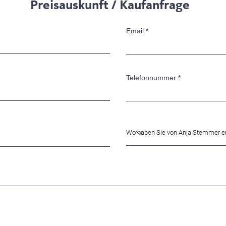
Preisauskunft / Kaufanfrage
uftragsarbeiten in Farbkombinationen und Abmessungen, die zu Dir u
Deinem Interieur passen, übernehme ich gerne auf Anfrage. Minimal-
Email
Abmessungen: 80 x 100 cm, größer gerne!
Telefonnummer