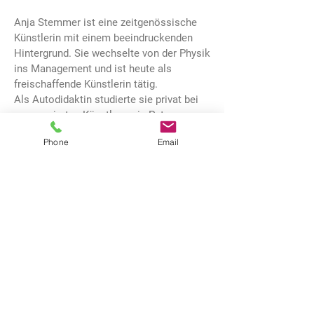
Anja Stemmer ist eine zeitgenössische
Künstlerin mit einem beeindruckenden
Hintergrund. Sie wechselte von der Physik
ins Management und ist heute als
freischaffende Künstlerin tätig.
Als Autodidaktin studierte sie privat bei
renommierten Künstlern wie Peter
Tomschiczek, Jo Bukowski und Dietmar
Phone
Email
Wölfl.
Ihre international anerkannten Arbeiten
sind bereits außerhalb Deutschlands in
Privatsammlungen in den USA,
Großbritannien, Spanien, Namibia, der
Schweiz und Österreich vertreten.
Mit ihrer Kunst ermutigt sie den
Betrachter, Zugang zur der Idee des
spielenden Gelingens zu finden und regt
dazu an, Neues anzupacken. Denn der